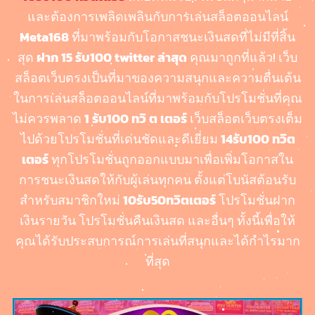
และต้องการเพลิดเพลินกับการเล่นสล็อตออนไลน์
Meta
168
ที่มาพร้อมกับโอกาสชนะเงินสดที่ไม่มีที่สิ้น
สุด
ฝาก 15 รับ100
twitter
ล่าสุด
คุณมาถูกที่แล้ว! เว็บ
สล็อตเว็บตรงเป็นที่มาของความสนุกและความตื่นเต้น
ในการเล่นสล็อตออนไลน์ที่มาพร้อมกับโปรโมชั่นที่คุณ
ไม่ควรพลาด
1 รับ100 ทวิ ต เตอร์
เว็บสล็อตเว็บตรงเต็ม
ไปด้วยโปรโมชั่นที่เด่นชัดและดีเยี่ยม
14รับ100 ทวิต
เตอร์
ทุกโปรโมชั่นถูกออกแบบมาเพื่อเพิ่มโอกาสใน
การชนะเงินสดให้กับผู้เล่นทุกคน ตั้งแต่โบนัสต้อนรับ
สำหรับสมาชิกใหม่
10รับ50ทวิตเตอร์
โปรโมชั่นฝาก
เงินรายวัน โปรโมชั่นคืนเงินสด และอื่นๆ ทั้งนี้เพื่อให้
คุณได้รับประสบการณ์การเล่นที่สนุกและได้กำไรมาก
ที่สุด