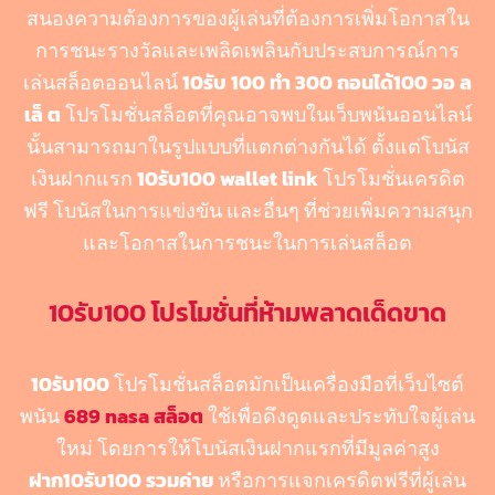
สนองความต้องการของผู้เล่นที่ต้องการเพิ่มโอกาสใน
การชนะรางวัลและเพลิดเพลินกับประสบการณ์การ
เล่นสล็อตออนไลน์
10รับ 100 ทํา 300 ถอนได้100 วอ ล
เล็ ต
โปรโมชั่นสล็อตที่คุณอาจพบในเว็บพนันออนไลน์
นั้นสามารถมาในรูปแบบที่แตกต่างกันได้ ตั้งแต่โบนัส
เงินฝากแรก
10รับ100
wallet link
โปรโมชั่นเครดิต
ฟรี โบนัสในการแข่งขัน และอื่นๆ ที่ช่วยเพิ่มความสนุก
และโอกาสในการชนะในการเล่นสล็อต
10รับ100 โปรโมชั่นที่ห้ามพลาดเด็ดขาด
10รับ100
โปรโมชั่นสล็อตมักเป็นเครื่องมือที่เว็บไซต์
พนัน
689
nasa
สล็อต
ใช้เพื่อดึงดูดและประทับใจผู้เล่น
ใหม่ โดยการให้โบนัสเงินฝากแรกที่มีมูลค่าสูง
ฝาก10รับ100 รวมค่าย
หรือการแจกเครดิตฟรีที่ผู้เล่น