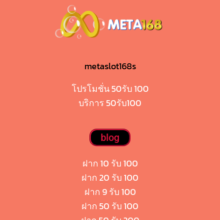
metaslot168s
โปรโมชั่น 50รับ 100
บริการ 50รับ100
blog
ฝาก 10 รับ 100
ฝาก 20 รับ 100
ฝาก 9 รับ 100
ฝาก 50 รับ 100