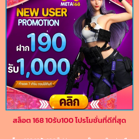
สล็อต 168 10รับ100 โปรโมชั่นที่ดีที่สุด