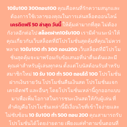
10รับ100 300ถอน100
คุณคือคนที่รักความสนุกและ
ต้องการใช้เวลาของคุณในการเล่นสล็อตออนไลน์
เครดิตฟรี 50 ล่าสุด วันนี้
ให้คุ้มค่ามากที่สุด ไม่ต้อง
กังวลอีกต่อไป
สล็อตฝาก10รับ100
เรามีคำแนะนำให้
คุณเกี่ยวกับเว็บสล็อตที่มีโปรโมชั่นสุดคุ้มที่คุณไม่ควร
พลาด
10รับ100 ทํา 300 ถอน200
เว็บสล็อตที่มีโปรโม
ชั่นสุดคุ้มจะมาพร้อมกับข้อเสนอที่น่าตื่นเต้นและมี
คุณค่าสำหรับผู้เล่นทุกคน ตั้งแต่โบนัสต้อนรับสำหรับ
สมาชิกใหม่
10 รับ 100 ทํา 500 ถอนได้ 100
โปรโมชั่น
ฝากเงินรายวัน โปรโมชั่นคืนเงินสด โปรโมชั่นแจก
เครดิตฟรี และอื่นๆ โดยโปรโมชั่นเหล่านี้ถูกออกแบบ
มาเพื่อเพิ่มโอกาสในการชนะเงินสดให้กับผู้เล่น ที่
สำคัญคือโปรโมชั่นเหล่านี้มีเงื่อนไขที่เข้าใจง่ายและ
ไม่ซับซ้อน
10 รับ100 ทํา 500 ถอน 200
คุณสามารถรับ
โปรโมชั่นได้โดยง่ายดาย เพียงแค่ทำตามขั้นตอนที่