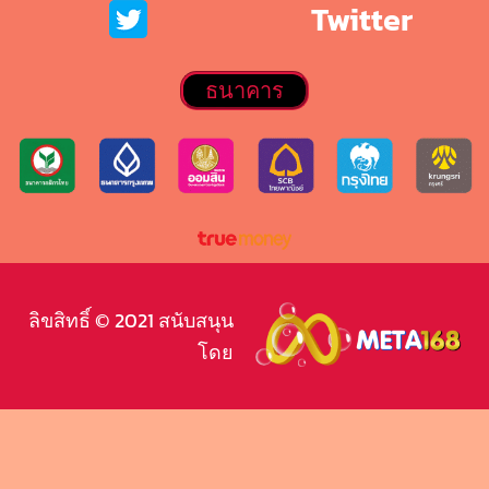
Twitter
ธนาคาร
ลิขสิทธิ์ © 2021 สนับสนุน
โดย