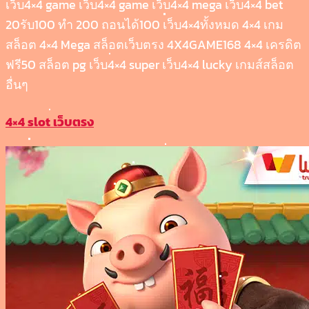
เว็บ4×4 game เว็บ4×4 game เว็บ4×4 mega เว็บ4×4 bet
20รับ100 ทํา 200 ถอนได้100 เว็บ4×4ทั้งหมด 4×4 เกม
สล็อต 4×4 Mega สล็อตเว็บตรง 4X4GAME168 4×4 เครดิต
ฟรี50 สล็อต pg เว็บ4×4 super เว็บ4×4 lucky เกมส์สล็อต
อื่นๆ
4×4 slot เว็บตรง