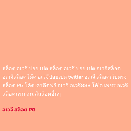
สล็อต อเวจี ปอย เปต สล็อต อเวจี ปอย เปต อเวจีสล็อต
อเวจีสล็อตโค้ด อเวจีปอยเปต twitter อเวจี สล็อตเว็บตรง
สล็อต PG โค้ดเครดิตฟรี อเวจี อเวจี888 โค๊ ด เพชร อเวจี
สล็อตนรก เกมส์สล็อตอื่นๆ
อเวจี สล็อต PG