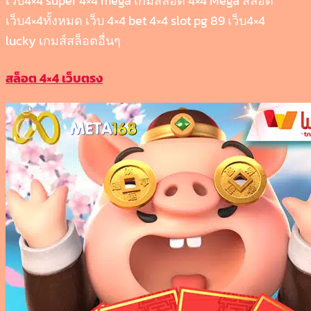
เว็บ4×4 super 4×4 mega เกมสล็อต 4×4 Mega สล็อต
เว็บ4×4ทั้งหมด เว็บ 4×4 bet 4×4 slot pg 89 เว็บ4×4
lucky เกมส์สล็อตอื่นๆ
สล็อต 4×4 เว็บตรง