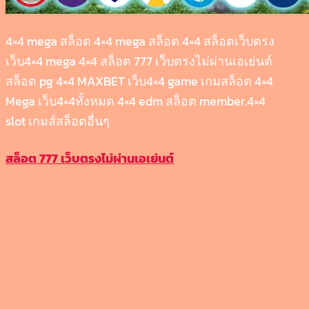
4×4 mega สล็อต 4×4 mega สล็อต 4×4 สล็อตเว็บตรง
เว็บ4×4 mega 4×4 สล็อต 777 เว็บตรงไม่ผ่านเอเย่นต์
สล็อต pg 4×4 MAXBET เว็บ4×4 game เกมสล็อต 4×4
Mega เว็บ4×4ทั้งหมด 4×4 edm สล็อต member.4×4
slot เกมส์สล็อตอื่นๆ
สล็อต 777 เว็บตรงไม่ผ่านเอเย่นต์