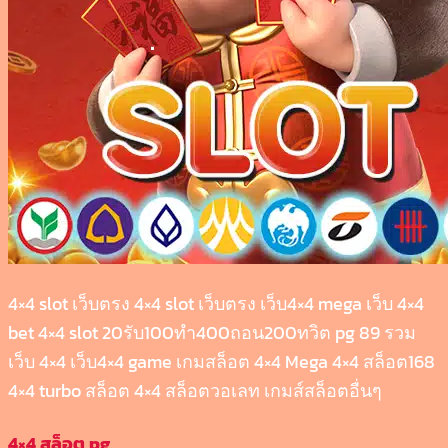
4×4 slot เว็บตรง 4×4 slot เว็บตรง เว็บ4×4 mega เว็บ 4×4
bet 4×4 slot 20รับ100ทํา400ถอน200ทวิต pg 89 รวม
เว็บ 4×4 เว็บ4×4 game เกมสล็อต 4×4 Mega 4×4 สล็อต168
4×4 turbo สล็อต 4×4 สล็อตวอเลท เกมส์สล็อตอื่นๆ
4×4 สล็อต pg