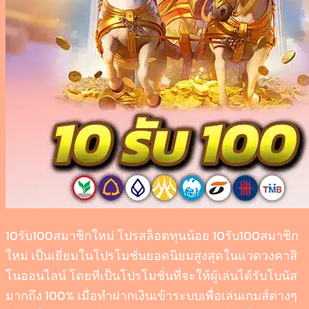
10รับ100สมาชิกใหม่ โปรสล็อตทุนน้อย 10รับ100สมาชิก
ใหม่ เป็นเยี่ยมในโปรโมชั่นยอดนิยมสูงสุดในแวดวงคาสิ
โนออนไลน์ โดยที่เป็นโปรโมชั่นที่จะให้ผู้เล่นได้รับโบนัส
มากถึง 100% เมื่อทำฝากเงินเข้าระบบเพื่อเล่นเกมส์ต่างๆ