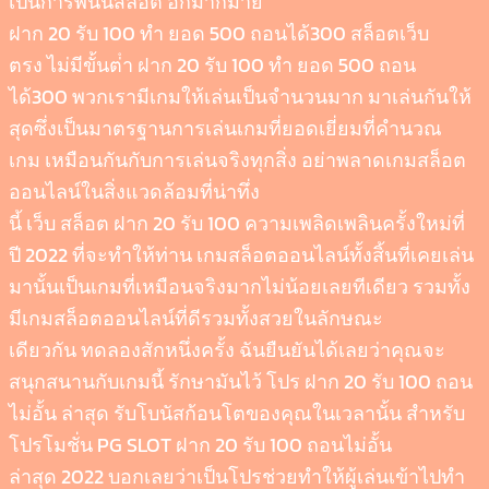
เป็นการพนันสล็อต อีกมากมาย
ฝาก 20 รับ 100 ทํา ยอด 500 ถอนได้300 สล็อตเว็บ
ตรง ไม่มีขั้นต่ํา ฝาก 20 รับ 100 ทํา ยอด 500 ถอน
ได้300 พวกเรามีเกมให้เล่นเป็นจำนวนมาก มาเล่นกันให้
สุดซึ่งเป็นมาตรฐานการเล่นเกมที่ยอดเยี่ยมที่คำนวณ
เกม เหมือนกันกับการเล่นจริงทุกสิ่ง อย่าพลาดเกมสล็อต
ออนไลน์ในสิ่งแวดล้อมที่น่าทึ่ง
นี้ เว็บ สล็อต ฝาก 20 รับ 100 ความเพลิดเพลินครั้งใหม่ที่
ปี 2022 ที่จะทำให้ท่าน เกมสล็อตออนไลน์ทั้งสิ้นที่เคยเล่น
มานั้นเป็นเกมที่เหมือนจริงมากไม่น้อยเลยทีเดียว รวมทั้ง
มีเกมสล็อตออนไลน์ที่ดีรวมทั้งสวยในลักษณะ
เดียวกัน ทดลองสักหนึ่งครั้ง ฉันยืนยันได้เลยว่าคุณจะ
สนุกสนานกับเกมนี้ รักษามันไว้ โปร ฝาก 20 รับ 100 ถอน
ไม่อั้น ล่าสุด รับโบนัสก้อนโตของคุณในเวลานั้น สำหรับ
โปรโมชั่น PG SLOT ฝาก 20 รับ 100 ถอนไม่อั้น
ล่าสุด 2022 บอกเลยว่าเป็นโปรช่วยทำให้ผู้เล่นเข้าไปทำ