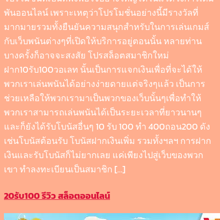
พันออนไลน์ เพราะเหตุว่าโปรโมชั่นอย่างนี้มีรางวัลที่
มากมายรวมทั้งยืนยันความสนุกสำหรับในการเล่นเกมส์
กับเว็บพนันต่างๆที่เปิดให้บริการอยู่ตอนนั้น หลายท่าน
บางครั้งก็อาจจะสงสัย โปรสล็อตสมาชิกใหม่
ฝาก10รับ100วอเลท นั้นเป็นการแจกเงินเพื่อที่จะได้ให้
พวกเราเล่นพนันได้อย่างง่ายดายแต่จริงๆแล้ว เป็นการ
ช่วยเหลือให้พวกเรามาเป็นพวกของเว็บนั้นๆเพื่อทำให้
พวกเราสามารถเล่นพนันได้เป็นระยะเวลาที่ยาวนานๆ
และก็ยังได้รับโบนัสอื่นๆ 10 รับ 100 ทํา 400ถอน200 ดัง
เช่นโบนัสต้อนรับ โบนัสฝากเงินเพิ่ม รวมทั้งฯลฯ การฝาก
เงินและรับโบนัสก็ไม่ยากเลย แค่เพียงไปสู่เว็บของพวก
เขา ทำลงทะเบียนเป็นสมาชิก […]
20รับ100 รีวิว สล็อตออนไลน์