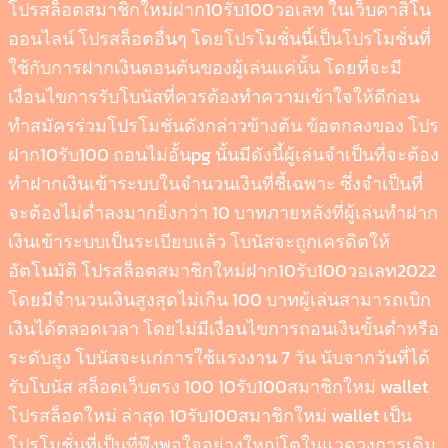
โปรสล็อตสมาชิกใหม่ฝาก10รับ100วอเลท ในเว็บคาสิโน
ออนไลน์ โปรสล็อตอื่นๆ โดยโปรโมชั่นนี้เป็นโปรโมชั่นที่
ใช้กับการฝากเงินตอนต้นของผู้เล่นแค่นั้น โดยที่จะมี
เงื่อนไขการรับโบนัสที่ควรต้องทำความเข้าใจให้ดีก่อน
ทำสมัครร่วมโปรโมชั่นดังกล่าวข้างต้น ข้อตกลงของ โปร
ฝาก10รับ100 ถอนไม่อั้นpg นั้นมีดังนี้ผู้เล่นจำเป็นที่จะต้อง
ทำฝากเงินเข้าระบบในจำนวนเงินที่ชี้เฉพาะ ซึ่งจำเป็นที่
จะต้องไม่ต่ำลงมากยิ่งกว่า 10 บาทภายหลังที่ผู้เล่นทำฝาก
เงินเข้าระบบเป็นระเบียบแล้ว โบนัสจะถูกเครดิตให้
อัตโนมัติ โปรสล็อตสมาชิกใหม่ฝาก10รับ100วอเลท2022
โดยมีจำนวนเงินสูงสุดไม่เกิน 100 บาทผู้เล่นสามารถเบิก
เงินได้ตลอดเวลา โดยไม่มีเงื่อนไขการถอนเงินขั้นต่ำหรือ
ระดับสูง โบนัสจะแก่การใช้แรงงาน 7 วัน นับจากวันที่ได้
รับโบนัส สล็อตเว็บตรง 100 10รับ100สมาชิกใหม่ wallet
โปรสล็อตใหม่ ล่าสุด 10รับ100สมาชิกใหม่ wallet เป็น
โปรโมชั่นที่เป็นที่พึงพอใจอย่างใหญ่โตในแวดวงการเดิม