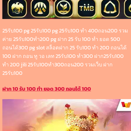
25รับ100 pg 25รับ100 pg 25รับ100 ทํา 400ถอน200 รวม
ค่าย 25รับ100ทํา200 pg ฝาก 25 รับ 100 ทํา ยอด 500
ถอนได้300 pg slot สล็อตฝาก 25 รับ100 ทํา 200 ถอนได้
100 ฝาก ถอน ทู วอ เลท 25รับ100 ทำ300 ฝาก25รับ100
ทํา 200 jili 25รับ100ทํา300ถอน200 รวมเว็บ ฝาก
25รับ100
ฝาก 10 รับ 100 ทํา ยอด 300 ถอนได้ 100