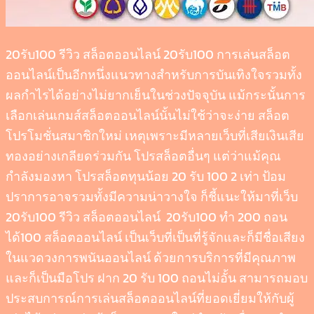
20รับ100 รีวิว สล็อตออนไลน์ 20รับ100 การเล่นสล็อต
ออนไลน์เป็นอีกหนึ่งแนวทางสำหรับการบันเทิงใจรวมทั้ง
ผลกำไรได้อย่างไม่ยากเย็นในช่วงปัจจุบัน แม้กระนั้นการ
เลือกเล่นเกมส์สล็อตออนไลน์นั้นไม่ใช้ว่าจะง่าย สล็อต
โปรโมชั่นสมาชิกใหม่ เหตุเพราะมีหลายเว็บที่เสียเงินเสีย
ทองอย่างเกลียดร่วมกัน โปรสล็อตอื่นๆ แต่ว่าแม้คุณ
กำลังมองหา โปรสล็อตทุนน้อย 20 รับ 100 2 เท่า ป้อม
ปราการอาจรวมทั้งมีความน่าวางใจ ก็ชี้แนะให้มาที่เว็บ
20รับ100 รีวิว สล็อตออนไลน์ 20รับ100 ทํา 200 ถอน
ได้100 สล็อตออนไลน์ เป็นเว็บที่เป็นที่รู้จักและก็มีชื่อเสียง
ในแวดวงการพนันออนไลน์ ด้วยการบริการที่มีคุณภาพ
และก็เป็นมือโปร ฝาก 20 รับ 100 ถอนไม่อั้น สามารถมอบ
ประสบการณ์การเล่นสล็อตออนไลน์ที่ยอดเยี่ยมให้กับผู้