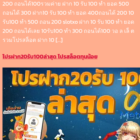
200 ถอนได้100รวมค่าย ฝาก 10 รับ 100 ทํา ยอด 500
ถอนได้ 300 ฝาก10 รับ 100 ทํา ยอด 400ถอนได้ 200 10
รับ100 ทํา 500 ถอน 200 slotxo ฝาก 10 รับ 100 ทำ ยอด
200 ถอนได้เลย 10รับ100 ทํา 300 ถอนได้100 วอ ล เล็ ต
รวมโปรสล็อต ฝาก 10 […]
โปรฝาก20รับ100ล่าสุด โปรสล็อตทุนน้อย