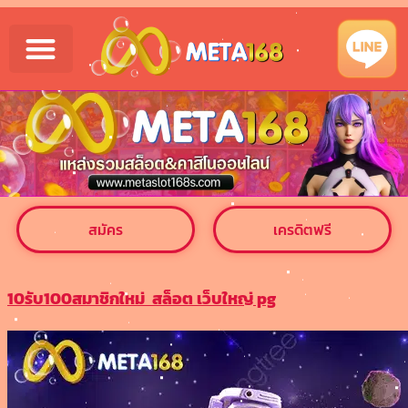
สมัคร
เครดิตฟรี
10รับ100สมาชิกใหม่ สล็อต เว็บใหญ่ pg