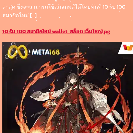
ล่าสุด ซึ่งจะสามารถใช้เล่นเกมส์ได้โดยทันที 10 รับ 100
สมาชิกใหม่ […]
10 รับ 100 สมาชิกใหม่ wallet สล็อต เว็บใหญ่ pg