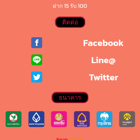
ฝาก 15 รับ 100
ติดต่อ
Facebook
Line@
Twitter
ธนาคาร