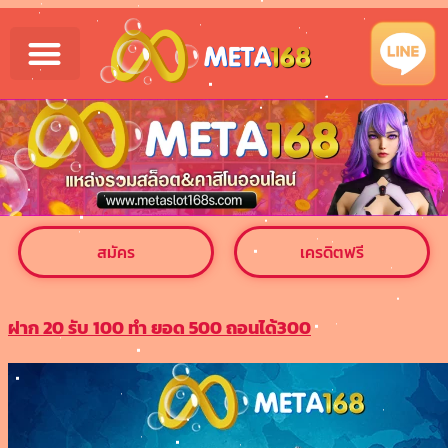
สมัคร
เครดิตฟรี
ฝาก 20 รับ 100 ทํา ยอด 500 ถอนได้300