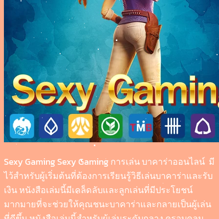
Sexy Gaming Sexy Gaming การเล่น บาคาร่าออนไลน์ มี
ไว้สำหรับผู้เริ่มต้นที่ต้องการเรียนรู้วิธีเล่นบาคาร่าและรับ
เงิน หนังสือเล่มนี้มีเคล็ดลับและลูกเล่นที่มีประโยชน์
มากมายที่จะช่วยให้คุณชนะบาคาร่าและกลายเป็นผู้เล่น
ที่ดีขึ้น หนังสือเล่มนี้สำหรับผู้เล่นระดับกลาง ครอบคลุม