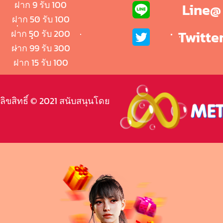
ฝาก 9 รับ 100
Line@
ฝาก 50 รับ 100
Twitte
ฝาก 50 รับ 200
ฝาก 99 รับ 300
ฝาก 15 รับ 100
ลิขสิทธิ์ © 2021 สนับสนุนโดย