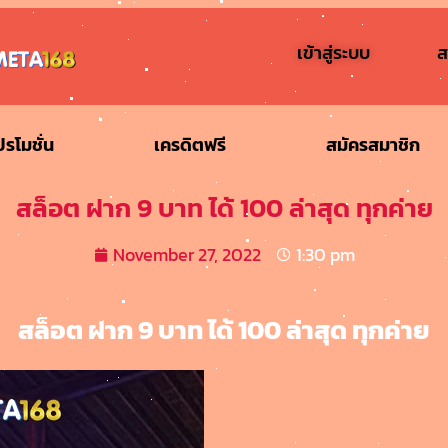
เข้าสู่ระบบ
ส
ปรโมชั่น
เครดิตฟรี
สมัครสมาชิก
สล็อต ฝาก 9 บาท ได้ 100 ล่าสุด ทุกค่าย
November 27, 2022
1:30 pm
สล็อต ฝาก 9 บาท ได้ 100 ล่าสุด ทุกค่าย