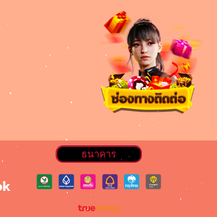
ธนาคาร
ok