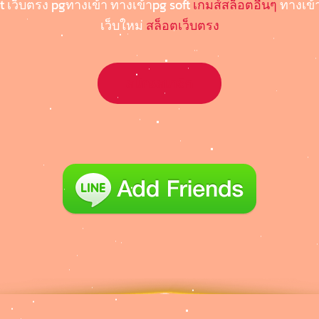
ot เว็บตรง pgทางเข้า ทางเข้าpg soft
เกมส์สล็อตอื่นๆ
ทางเข้า
เว็บใหม่
สล็อตเว็บตรง
สมัครสมาชิก