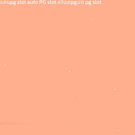
เล่นpg slot auto PG slot สล็อตpgแท้ pg slot