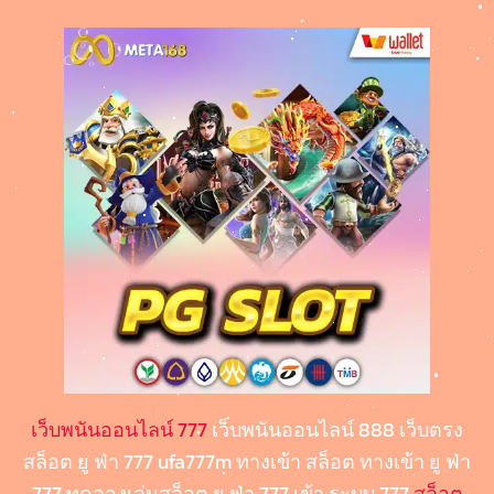
เว็บพนันออนไลน์ 777
เว็บพนันออนไลน์ 888 เว็บตรง
สล็อต ยู ฟ่า 777 ufa777m ทางเข้า สล็อต ทางเข้า ยู ฟ่า
777 ทดลองเล่นสล็อต ยู ฟ่า 777 เข้า ระบบ 777
สล็อต