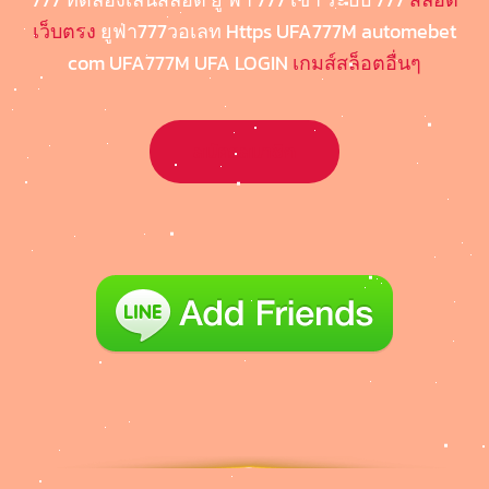
เว็บตรง
ยูฟ่า777วอเลท Https UFA777M automebet
com UFA777M UFA LOGIN
เกมส์สล็อตอื่นๆ
สมัครสมาชิก