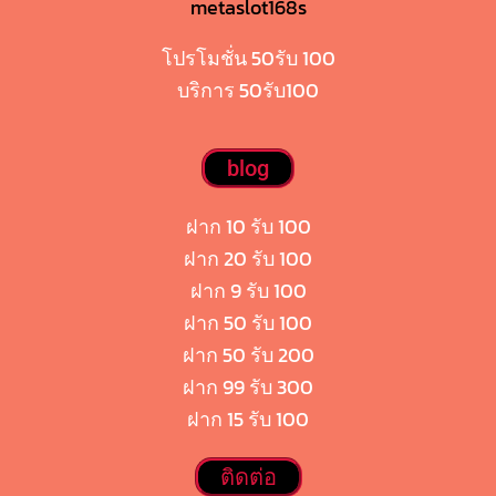
metaslot168s
โปรโมชั่น 50รับ 100
บริการ 50รับ100
blog
ฝาก 10 รับ 100
ฝาก 20 รับ 100
ฝาก 9 รับ 100
ฝาก 50 รับ 100
ฝาก 50 รับ 200
ฝาก 99 รับ 300
ฝาก 15 รับ 100
ติดต่อ