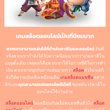
เกมสล็อตออนไลน์เป็นที่นิยมมาก
พวกเขาสามารถเล่นได้ที่บ้านในคาสิโนและออนไลน์
อันที่
จริงพวกเขากำลังได้รับความนิยมมากกว่าเกมคาสิโน
แบบดั้งเดิม เหตุผลก็คือพวกเขาให้โอกาสที่ดีในการทำ
เงิน พวกเขาสนุกกับการเล่นมากกว่า
สล็อต
ทั่วไป แต่ก็
ยังให้ความบันเทิงเหมือนเดิม
เกมสล็อตแมชชีน
คลาส
สิกและ
คุณสามารถเล่นออนไลน์ได้ฟรี
ซอฟต์แวร์คาสิโน
ออนไลน์ใช้งานง่าย
สล็อตออนไลน์
ไม่เหมือนกับสล็อตแมชชีนทั่วไป
สล็อต