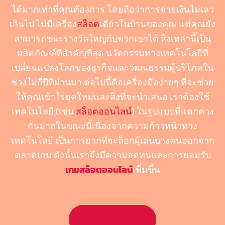
ได้มากเท่าที่คุณต้องการ โดยถือว่าการจ่ายเงินไม่เลว
เกินไป ไม่มีเครื่อง
สล็อต
เดียวในบ้านของคุณ แต่คุณยัง
สามารถชนะรางวัลใหญ่กับพวกเขาได้ สิ่งเหล่านี้เป็น
ผลิตภัณฑ์ที่สำคัญที่สุด นวัตกรรมทางเทคโนโลยีที่
เปลี่ยนแปลงโลกของธุรกิจและวัฒนธรรมผู้บริโภคใน
ช่วงไม่กี่ปีที่ผ่านมา ต่อไปนี้คือเครื่องมือง่ายๆ ที่จะช่วย
ให้คุณเข้าใจยุคใหม่และสิ่งที่จะนำเสนอ เราต้องใช้
เทคโนโลยี (เช่น
สล็อตออนไลน์
) ในรูปแบบที่แตกต่าง
กันมากในขณะนี้เนื่องจากความก้าวหน้าทาง
เทคโนโลยี เป็นการยากที่จะล็อกผู้เล่นบางคนออกจาก
ตลาดเกม ดังนั้นเราจึงมีความอดทนและการยอมรับ
เกมสล็อตออนไลน์
เพิ่มขึ้น
สมัครสมาชิก