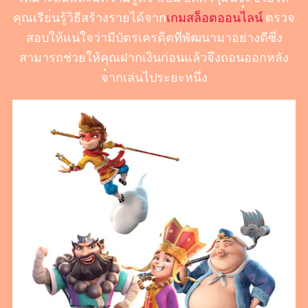
คุณเรียนรู้วิธีสร้างรายได้จาก
เกมสล็อตออนไลน์
ตรวจ
สอบให้แน่ใจว่ามีบัตรเครดิตที่พัฒนามาอย่างดีซึ่ง
สามารถช่วยให้คุณฝากเงินก่อนแล้วจึงถอนออกหลัง
จากเล่นไประยะหนึ่ง