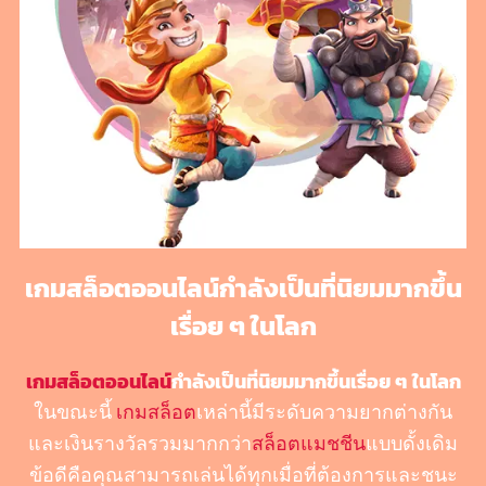
เกมสล็อตออนไลน์กำลังเป็นที่นิยมมากขึ้น
เรื่อย ๆ ในโลก
เกมสล็อตออนไลน์
กำลังเป็นที่นิยมมากขึ้นเรื่อย ๆ ในโลก
ในขณะนี้
เกมสล็อต
เหล่านี้มีระดับความยากต่างกัน
และเงินรางวัลรวมมากกว่า
สล็อตแมชชีน
แบบดั้งเดิม
ข้อดีคือคุณสามารถเล่นได้ทุกเมื่อที่ต้องการและชนะ