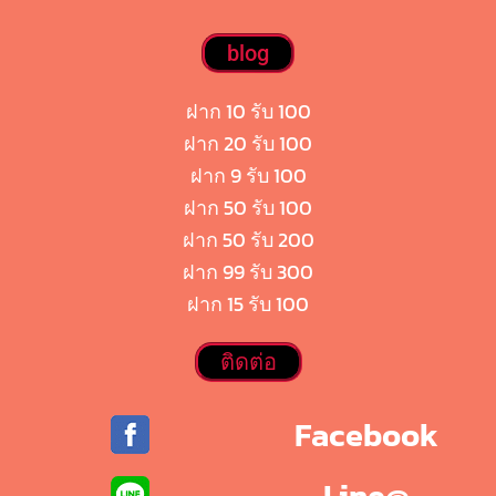
blog
ฝาก 10 รับ 100
ฝาก 20 รับ 100
ฝาก 9 รับ 100
ฝาก 50 รับ 100
ฝาก 50 รับ 200
ฝาก 99 รับ 300
ฝาก 15 รับ 100
ติดต่อ
Facebook
Line@