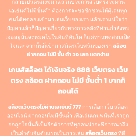
กลายเป็นคนมั่งมีมาแล้วนับไม่ถ้วนเว็บตรงไม่ผ่าน
เอเย่นต์ไม่มีขั้นต่ำ ต้องการจะขอชักชวนให้ผู้เล่นทุก
คนได้ทดลองเข้ามาเล่นเว็บของเรา แล้วเราแน่ใจว่า
ปัญหาแล้วก็ปัญหาเกี่ยวกับทางการคลังที่ท่านกำลังพบ
เจออยู่นั้นจะหมดไปในทันทีทันใด ก็แค่ท่านทดสอบเปิด
ใจและจากนั้นก็เข้ามาสมัครเว็บพนันของเรา
สล็อต
ฝากถอน ไม่มี ขั้น ต่ํา วอ เลท แตกง่าย
เกมส์สล็อต ได้เงินจริง 888 เว็บตรง เว็บ
ตรง สล็อต ฝากถอน ไม่มี ขั้นต่ำ 1 บาทก็
ถอนได้
สล็อตเว็บตรงไม่ผ่านเอเย่นต์ 777
การเลือก เว็บ สล็อต
ออนไลน์ ฝากถอนไม่มีขั้นต่ำ เพื่อเล่นเกมพนันที่เราถูก
อกถูกใจนั้นก็เป็นอีกตัวการที่ทุกคนน่าจะพิจารณาถึง
เป็นลำดับอันดับแรกเป็นการเล่น
สล็อตเว็บตรง
ที่ดี