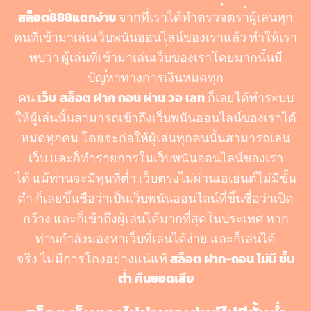
สล็อต888แตกง่าย
จากที่เราได้ทำตรวจตราผู้เล่นทุก
คนที่เข้ามาเล่นเว็บพนันออนไลน์ของเราแล้ว ทำให้เรา
พบว่า ผู้เล่นที่เข้ามาเล่นเว็บของเราโดยมากนั้นมี
ปัญหาทางการเงินหมดทุก
คน
เว็บ สล็อต ฝาก ถอน ผ่าน วอ เลท
ก็เลยได้ทำระบบ
ให้ผู้เล่นนั้นสามารถเข้าถึงเว็บพนันออนไลน์ของเราได้
หมดทุกคน โดยจะก่อให้ผู้เล่นทุกคนนั้นสามารถเล่น
เว็บ และก็ทำรายการในเว็บพนันออนไลน์ของเรา
ได้ แม้ท่านจะมีทุนที่ต่ำ เว็บตรงไม่ผ่านเอเย่นต์ไม่มีขั้น
ต่ำ ก็เลยขึ้นชื่อว่าเป็นเว็บพนันออนไลน์ที่ขึ้นชื่อว่าเปิด
กว้าง และก็เข้าถึงผู้เล่นได้มากที่สุดในประเทศ หาก
ท่านกำลังมองหาเว็บที่เล่นได้ง่าย และก็เล่นได้
จริง ไม่มีการโกงอย่างแน่แท้
สล็อต ฝาก-ถอน ไม่มี ขั้น
ต่ํา คืนยอดเสีย