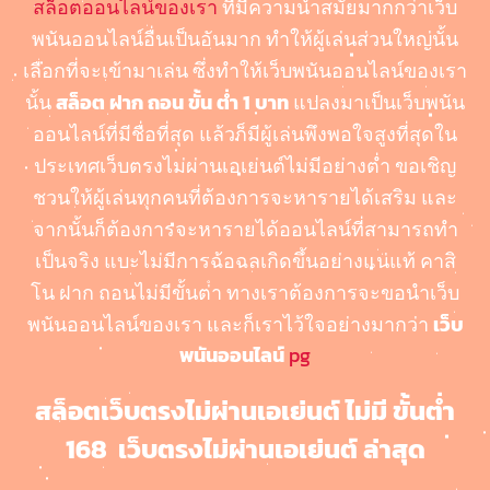
สล็อตออนไลน์ของเรา
ที่มีความนำสมัยมากกว่าเว็บ
พนันออนไลน์อื่นเป็นอันมาก ทำให้ผู้เล่นส่วนใหญ่นั้น
เลือกที่จะเข้ามาเล่น ซึ่งทำให้เว็บพนันออนไลน์ของเรา
นั้น
สล็อต ฝาก ถอน ขั้น ต่ํา 1 บาท
แปลงมาเป็นเว็บพนัน
ออนไลน์ที่มีชื่อที่สุด แล้วก็มีผู้เล่นพึงพอใจสูงที่สุดใน
ประเทศเว็บตรงไม่ผ่านเอเย่นต์ไม่มีอย่างต่ำ ขอเชิญ
ชวนให้ผู้เล่นทุกคนที่ต้องการจะหารายได้เสริม และ
จากนั้นก็ต้องการจะหารายได้ออนไลน์ที่สามารถทำ
เป็นจริง แบะไม่มีการฉ้อฉลเกิดขึ้นอย่างแน่แท้ คาสิ
โน ฝาก ถอนไม่มีขั้นต่ํา ทางเราต้องการจะขอนำเว็บ
พนันออนไลน์ของเรา และก็เราไว้ใจอย่างมากว่า
เว็บ
พนันออนไลน์
pg
สล็อตเว็บตรงไม่ผ่านเอเย่นต์ ไม่มี ขั้นต่ำ
168 เว็บตรงไม่ผ่านเอเย่นต์ ล่าสุด