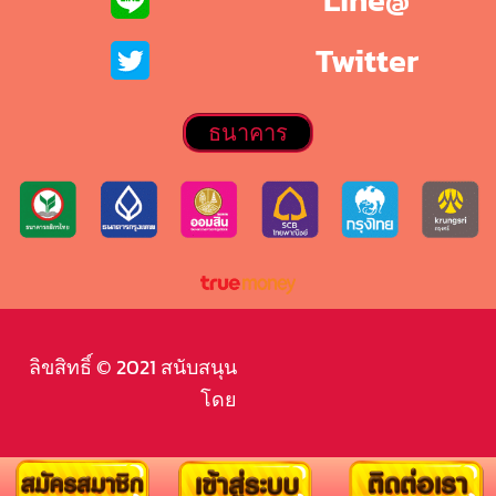
Twitter
ธนาคาร
ลิขสิทธิ์ © 2021 สนับสนุน
โดย