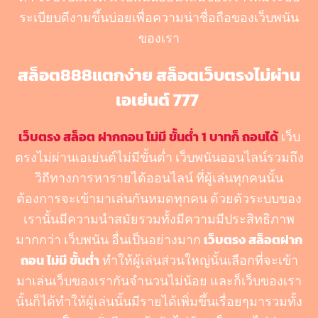
ระเบียบดีงามขึ้นบ่อยเพื่อความน่าชื่อถือของเว็บพนัน
ของเรา
สล็อต888แตกง่าย สล็อตเว็บตรงไม่ผ่าน
เอเย่นต์ 777
เว็บตรง สล็อต ฝากถอน ไม่มี ขั้นต่ำ 1 บาทก็ ถอนได้
เว็บ
ตรงไม่ผ่านเอเย่นต์ไม่มีขั้นต่ำ เว็บพนันออนไลน์รวมถึง
วิถีทางการหารายได้ออนไลน์ ที่ผู้เล่นทุกคนนั้น
ต้องการจะเข้ามาเล่นกันหมดทุกคน ด้วยตัวระบบของ
เรานั้นมีความนำสมัยรวมทั้งมีความมีประสิทธิภาพ
มากกว่า เว็บพนัน อื่นเป็นอย่างมาก
เว็บตรง สล็อตฝาก
ถอน ไม่มี ขั้นต่ํา
ทำให้ผู้เล่นส่วนใหญ่นั้นเลือกที่จะเข้า
มาเล่นเว็บของเรากันจำนวนไม่น้อย และก็เว็บของเรา
นั้นก็ได้ทำให้ผู้เล่นนั้นมีรายได้เพิ่มขึ้นเรื่อยๆมารวมทั้ง