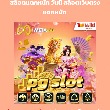
สล็อตแตกหนัก วันนี้ สล็อตเว็บตรง
แตกหนัก