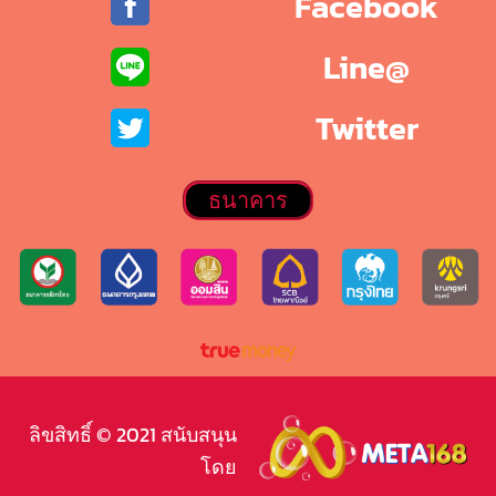
Facebook
Line@
Twitter
ธนาคาร
ลิขสิทธิ์ © 2021 สนับสนุน
โดย