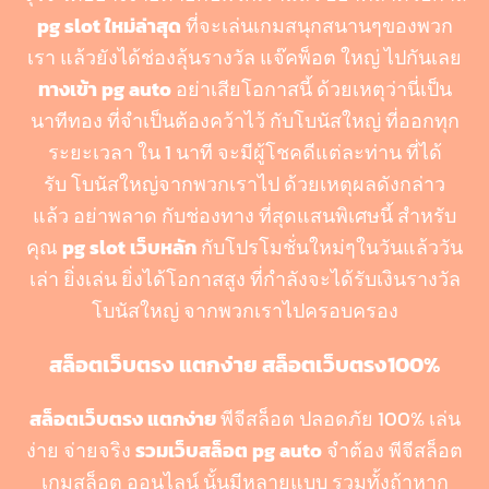
pg slot ใหม่ล่าสุด
ที่จะเล่นเกมสนุกสนานๆของพวก
เรา แล้วยังได้ช่องลุ้นรางวัล แจ๊คพ็อต ใหญ่ ไปกันเลย
ทางเข้า pg auto
อย่าเสียโอกาสนี้ ด้วยเหตุว่านี่เป็น
นาทีทอง ที่จำเป็นต้องคว้าไว้ กับโบนัสใหญ่ ที่ออกทุก
ระยะเวลา ใน 1 นาที จะมีผู้โชคดีแต่ละท่าน ที่ได้
รับ โบนัสใหญ่จากพวกเราไป ด้วยเหตุผลดังกล่าว
แล้ว อย่าพลาด กับช่องทาง ที่สุดแสนพิเศษนี้ สำหรับ
คุณ
pg slot เว็บหลัก
กับโปรโมชั่นใหม่ๆในวันแล้ววัน
เล่า ยิ่งเล่น ยิ่งได้โอกาสสูง ที่กำลังจะได้รับเงินรางวัล
โบนัสใหญ่ จากพวกเราไปครอบครอง
สล็อตเว็บตรง แตกง่าย สล็อตเว็บตรง100%
สล็อตเว็บตรง แตกง่าย
พีจีสล็อต ปลอดภัย 100% เล่น
ง่าย จ่ายจริง
รวมเว็บสล็อต pg auto
จำต้อง พีจีสล็อต
เกมสล็อต ออนไลน์ นั้นมีหลายแบบ รวมทั้งถ้าหาก