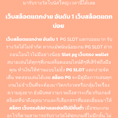
มารับรางวัลโบนัสใหญ่ เวลานี้ได้เลย
เว็บสล็อตแตกง่าย อันดับ 1 เว็บสล็อตแตก
บ่อย
เว็บสล็อตแตกง่าย อันดับ 1
PG SLOT แตกบ่อยมาก รับ
รางวัลได้ไม่จำกัด หากแม้พนันน้อยเกม PG SLOT ฝาก
ถอนโอนไวไม่มีอย่างน้อย
Slot pg เว็บตรง wallet
สบายเล่นได้ทุกๆที่เกมสล็อตออนไลน์ดีๆที่เสิร์ฟถึงมือ
คุณ ทำเงินให้ท่านแบบไม่ยั้ง
PG SLOT
แตกง่ายจัด
เต็ม ทดสอบเล่นได้เลย
สล็อต PG
จะมีคู่มือการเล่นทุก
เกมไม่จำเป็นที่จะต้องมาวิตกกังวลหรือกลุ้มใจเรื่อง
ความยุ่งยาก ยังมีบทความรวมถึงสาระเกี่ยวกับเกมส์
สล็อตที่น่าดึงดูดมากและก็เลือกสรรที่ยอดเยี่ยมมาให้
สล็อต เว็บตรงไม่ผ่านเอเย่นต์ไม่มีขั้นต่ำ
เมื่อชนะเกม
อะไรก็ตามสามารถรับรางวัลได้ทุกเกมที่ไม่มีกลั้น ไม่