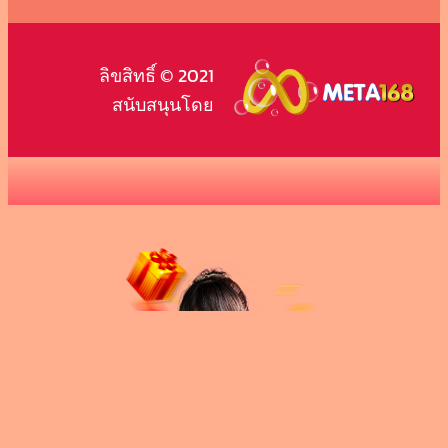
ลิขสิทธิ์ © 2021
สนับสนุนโดย