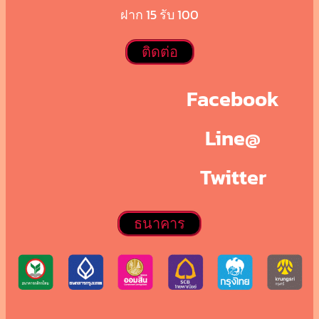
ฝาก 15 รับ 100
ติดต่อ
Facebook
Line@
Twitter
ธนาคาร