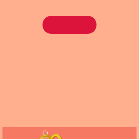
สมัครสมาชิก