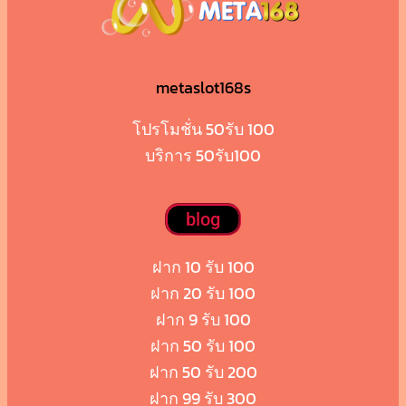
metaslot168s
โปรโมชั่น 50รับ 100
บริการ 50รับ100
blog
ฝาก 10 รับ 100
ฝาก 20 รับ 100
ฝาก 9 รับ 100
ฝาก 50 รับ 100
ฝาก 50 รับ 200
ฝาก 99 รับ 300