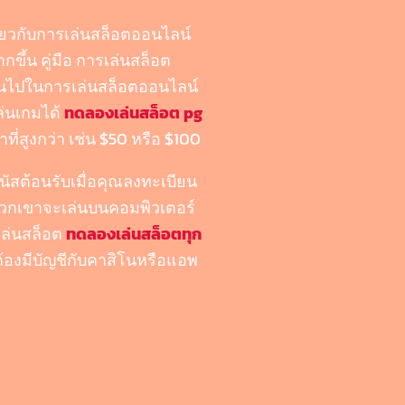
ี่ยวกับการเล่นสล็อตออนไลน์
กขึ้น คู่มือ การเล่นสล็อต
ขึ้นไปในการเล่นสล็อตออนไลน์
ล่นเกมได้
ทดลองเล่นสล็อต pg
ี่สูงกว่า เช่น $50 หรือ $100
ัสต้อนรับเมื่อคุณลงทะเบียน
พวกเขาจะเล่นบนคอมพิวเตอร์
ล่นสล็อต
ทดลองเล่นสล็อตทุก
ต้องมีบัญชีกับคาสิโนหรือแอพ