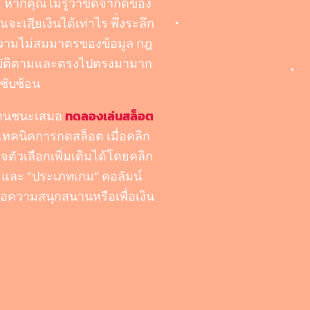
หากคุณไม่รู้ว่าขีดจำกัดของ
ุณจะเสียเงินได้เท่าไร พึงระลึก
ความไม่สมมาตรของข้อมูล กฎ
ิบัติตามและตรงไปตรงมามาก
ซับซ้อน
าบ้านชนะเสมอ
ทดลองเล่นสล็อต
 เทคนิคการกดสล็อต เมื่อคลิก
ตัวเลือกเพิ่มเติมได้โดยคลิก
” และ “ประเภทเกม” คอลัมน์
ื่อความสนุกสนานหรือเพื่อเงิน