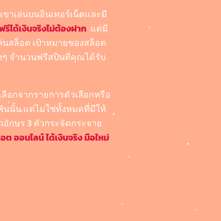
เขาเล่นบนอินเทอร์เน็ตและมี
ฟรีได้เงินจริงไม่ต้องฝาก
แต่มี
เล่นสล็อต เป้าหมายของสล็อต
ๆ จำนวนฟรีสปินที่คุณได้รับ
เลือกจากรายการตัวเลือกหรือ
ั้น แต่ไม่ใช่ทั้งหมดที่มีให้
ตัวอักษร 3 ตัวกระจัดกระจาย
อต ออนไลน์ ได้เงินจริง มือใหม่