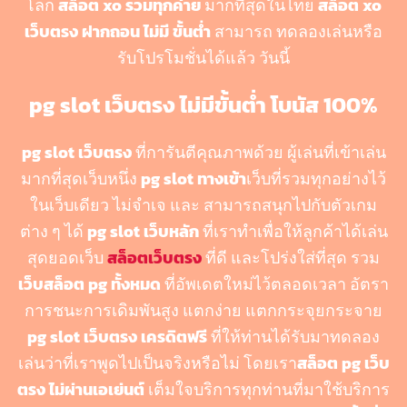
โลก
สล็อต xo รวมทุกค่าย
มากที่สุดในไทย
สล็อต xo
เว็บตรง ฝากถอน ไม่มี ขั้นต่ำ
สามารถ ทดลองเล่นหรือ
รับโปรโมชั่นได้แล้ว วันนี้
pg slot เว็บตรง ไม่มีขั้นต่ำ โบนัส 100%
pg slot เว็บตรง
ที่การันตีคุณภาพด้วย ผู้เล่นที่เข้าเล่น
มากที่สุดเว็บหนึ่ง
pg slot ทางเข้า
เว็บที่รวมทุกอย่างไว้
ในเว็บเดียว ไม่จำเจ และ สามารถสนุกไปกับตัวเกม
ต่าง ๆ ได้
pg slot เว็บหลัก
ที่เราทำเพื่อให้ลูกค้าได้เล่น
สุดยอดเว็บ
สล็อตเว็บตรง
ที่ดี และโปร่งใส่ที่สุด รวม
เว็บสล็อต pg ทั้งหมด
ที่อัพเดตใหม่ไว้ตลอดเวลา อัตรา
การชนะการเดิมพันสูง แตกง่าย แตกกระจุยกระจาย
pg slot เว็บตรง เครดิตฟรี
ที่ให้ท่านได้รับมาทดลอง
เล่นว่าที่เราพูดไปเป็นจริงหรือไม่ โดยเรา
สล็อต pg เว็บ
ตรง ไม่ผ่านเอเย่นต์
เต็มใจบริการทุกท่านที่มาใช้บริการ