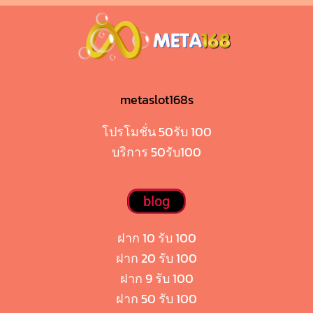
metaslot168s
โปรโมชั่น 50รับ 100
บริการ 50รับ100
blog
ฝาก 10 รับ 100
ฝาก 20 รับ 100
ฝาก 9 รับ 100
ฝาก 50 รับ 100