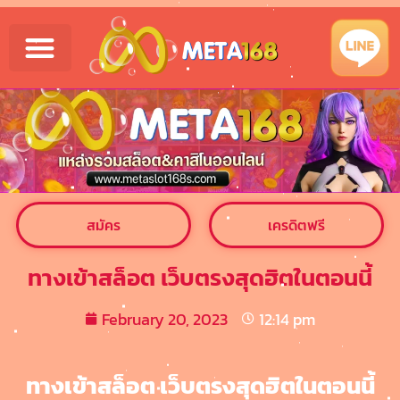
สมัคร
เครดิตฟรี
ทางเข้าสล็อต เว็บตรงสุดฮิตในตอนนี้
February 20, 2023
12:14 pm
ทางเข้าสล็อต เว็บตรงสุดฮิตในตอนนี้