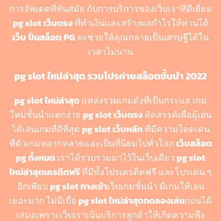
การอัพเดตที่ทันสมัย กับการบริการของเว็บเราที่ดีเยี่ยม
pg slot เว็บตรง
ที่ทำเงินและสร้างผลกำไรให้ท่านได้
เว็บ ปั่นสล็อต PG
จะช่วยให้คุณกลายเป็นเศรษฐีได้ใน
เวลาไม่นาน
pg slot ใหม่ล่าสุด รวมโปรค่ายสล็อตชั้นนำ 2022
pg slot ใหม่ล่าสุด
แหล่งรวมเกมดังที่เป็นกระแส เกม
ใหม่ชั้นนำแตกง่าย
pg slot เว็บตรง
คัดสรรค์เพื่อผู้เล่น
ได้เล่นเกมที่ดีที่สุด
pg slot เว็บหลัก
ที่มีความโดดเด่น
ที่ตัวเกมหลากหลายและเป็นที่นิยมไปทั่วโลก
เว็บสล็อต
pg ทั้งหมด
เราได้รวบรวมมาไว้ในเว็บเดียว
pg slot
ใหม่ล่าสุดเครดิตฟรี
ที่มีทั้งโปรเครดิตฟรี และโปรเด่น ๆ
อีกเพียบ
pg slot ทางเข้า
เว็บเกมชั้นนำ มีเกมให้เล่น
เยอะมาก ไม่มีเบื่อ
pg slot ใหม่ล่าสุดทดลองเล่น
ก่อนได้
เสมอเพราะเว็บเราเน้นบริการลูกค้าให้เกิดความพึง