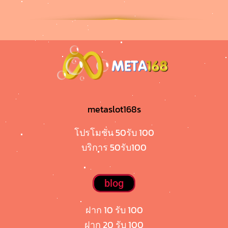
metaslot168s
โปรโมชั่น 50รับ 100
บริการ 50รับ100
blog
ฝาก 10 รับ 100
ฝาก 20 รับ 100