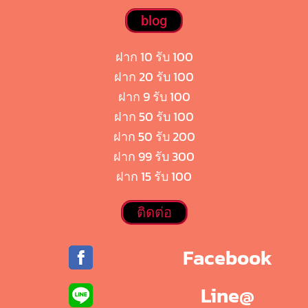
blog
ฝาก 10 รับ 100
ฝาก 20 รับ 100
ฝาก 9 รับ 100
ฝาก 50 รับ 100
ฝาก 50 รับ 200
ฝาก 99 รับ 300
ฝาก 15 รับ 100
ติดต่อ
Facebook
Line@