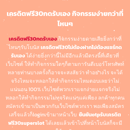
เครดิตฟรี30กดรับเอง กิจกรรมง่ายกว่าที่
ไหนๆ
เครดิตฟรี30กดรับเอง
กิจกรรมง่ายดายเสียยิ่งกว่าที่
ไหนๆรับโบนัส
เครดิตฟรี30ไม่ต้องฝากไม่ต้องแชร์กด
รับเอง
ได้ง่ายยิ่งกว่านี้ไม่มีอีกแล้วมีตรงนี้ที่เดียวที่
เว็บไซต์ ให้ทำกิจกรรมใดๆก็ตามการันตีเบอร์โทรศัพท์
หลายท่านบางครั้งก็อาจจะสงสัยว่า ทำอย่างไร จะได้
จริงไหมจะหลอกให้ทำกิจกรรมไหมตอบเลยว่าไม่
แน่นอน 100% เว็บไซต์พวกเราแจกง่ายแจกจริงไม่
หลอกให้ทำกิจกรรมไม่ทุจริตแน่ๆแค่เพียง ลกค้าทุกคน
สมัครเข้ามาเป็นพวกกับเว็บไซต์พวกเรา พอเพียงสมัคร
เสร็จแล้วก็loginเข้ามาหน้าเว็บ
ยืนยันotpรับเครดิต
ฟรี30superslot
ได้เลยแล้วเข้าไปที่หน้าโบนัสก็จะมี