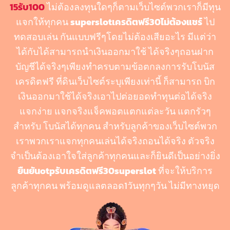
15รับ100
ไม่ต้องลงทุนใดๆก็ตามเว็บไซต์พวกเราก็มีทุน
แจกให้ทุกคน
superslotเครดิตฟรี30ไม่ต้องแชร์
ไป
ทดสอบเล่น กันแบบฟรีๆโดยไม่ต้องเสียอะไร มีแต่ว่า
ได้กับได้สามารถนำเงินออกมาใช้ ได้จริงๆถอนฝาก
บัญชีได้จริงๆเพียงทำครบตามข้อตกลงการรับโบนัส
เครดิตฟรี ที่ดินเว็บไซต์ระบุเพียงเท่านี้ ก็สามารถ บิก
เงินออกมาใช้ได้จริงเอาไปต่อยอดทำทุนต่อได้จริง
แจกง่าย แจกจริงแจ็คพอตแตกแต่ละวัน แตกรัวๆ
สำหรับ โบนัสได้ทุกคน สำหรับลูกค้าของเว็บไซต์พวก
เราพวกเราแจกทุกคนเล่นได้จริงถอนได้จริง ตัวจริง
จำเป็นต้องเอาใจใส่ลูกค้าทุกคนและก็ยินดีเป็นอย่างยิ่ง
ยืนยันotpรับเครดิตฟรี30superslot
ที่จะให้บริการ
ลูกค้าทุกคน พร้อมดูแลตลอด1วันทุกๆวัน ไม่มีทางหยุด