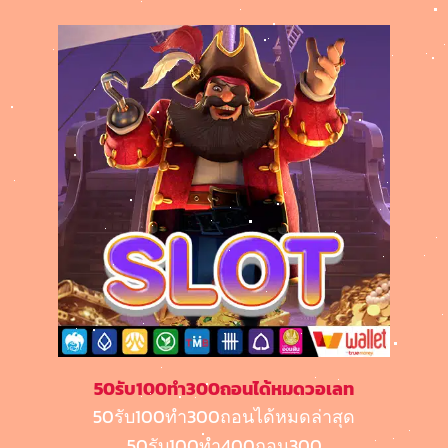
50รับ100ทํา300ถอนได้หมดวอเลท
50รับ100ทํา300ถอนได้หมดล่าสุด
50รับ100ทํา400ถอน300