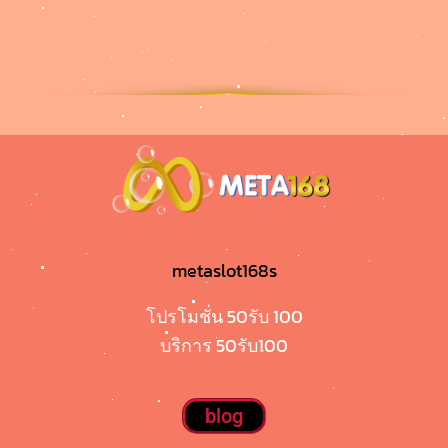
metaslot168s
โปรโมชั่น 50รับ 100
บริการ 50รับ100
blog