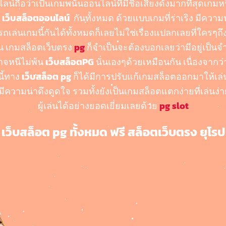
์ถือว่าเป็นเกมพนันออนไลน์ที่มีชื่อเสียงดังมากที่สุดเกมหนึ่งเ
น
เว็บสล็อตออนไลน์
กันทั้งหมด ด้วยแบบเกมที่ร่าเริง มีความน
เล่นเกมนี้กันได้ทั้งหมดก็เลยไม่ใช่เรื่องแปลกเลยที่ใครๆถึง
าน เกมสล็อตเว็บตรง
pg
ก็จำเป็นจะต้องบอกเลยว่ามีอยู่เป็นจำน
าจหนีไม่พ้น
เว็บสล็อตPG
นั่นเองๆด้วยเหมือนกัน เนื่องจากว
ี้ทาง
เว็บสล็อต pg
ก็ได้มีการปรับแก้เกมสล็อตออกมาให้เล่
ิง มีความน่าดึงดูดใจ รวมทั้งยังเป็นเกมสล็อตแตกง่ายที่เล่น
ผู้เล่นได้อย่างยอดเยี่ยมเลยด้วย
pg slot
เว็บ
สล็อต pg
ทั้งหมด
ฟรี สล็อต
เว็บ
ตรง ยุโรป