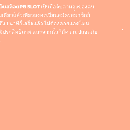
เว็บสล็อตPG SLOT
เป็นมือจับตามองของคน
บเดียวแล้วเพียวลงทะเบียนสมัครสมาชิกก็
ง 1 นาทีก็เสร็จแล้ว ไม่ต้องคอยแอดไม่น
ีประสิทธิภาพ และจากนั้นก็มีความปลอดภัย
s