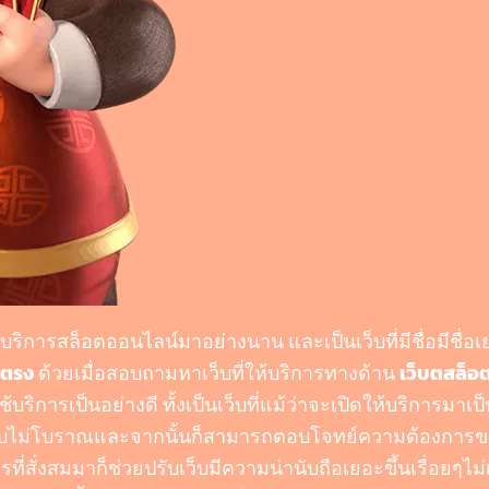
ให้บริการสล็อตออนไลน์มาอย่างนาน และเป็นเว็บที่มีชื่อมีชื่
บตรง
ด้วยเมื่อสอบถามหาเว็บที่ให้บริการทางด้าน
เว็บตสล็อ
ช้บริการเป็นอย่างดี ทั้งเป็นเว็บที่แม้ว่าจะเปิดให้บริการม
้เว็บไม่โบราณและจากนั้นก็สามารถตอบโจทย์ความต้องการของ
่สั่งสมมาก็ช่วยปรับเว็บมีความน่านับถือเยอะขึ้นเรื่อยๆไม