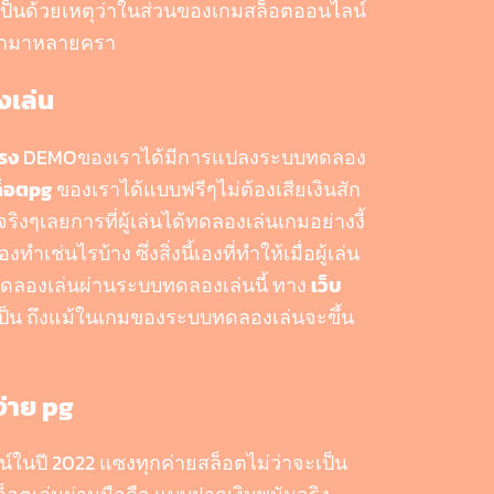
เป็นด้วยเหตุว่าในส่วนของเกมสล็อตออนไลน์
ๆออกมาหลายครา
ง
เล่น
รง
DEMOของเราได้มีการแปลงระบบทดลอง
ล็อตpg
ของเราได้แบบฟรีๆไม่ต้องเสียเงินสัก
ิงๆเลยการที่ผู้เล่นได้ทดลองเล่นเกมอย่างงี้
นไรบ้าง ซึ่งสิ่งนี้เองที่ทำให้เมื่อผู้เล่น
ารทดลองเล่นผ่านระบบทดลองเล่นนี้ ทาง
เว็บ
้วยเป็น ถึงแม้ในเกมของระบบทดลองเล่นจะขึ้น
กง่าย pg
ในปี 2022 แซงทุกค่ายสล็อตไม่ว่าจะเป็น