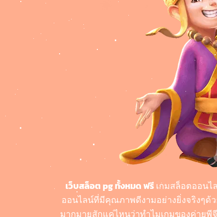
เว็บสล็อต pg ทั้งหมด ฟรี
เกมสล็อตออนไลน์
ออนไลน์ที่มีคุณภาพดีงามอย่างยิ่งจริงๆด้ว
มากมายสักแค่ไหนว่าทำไมเกมของค่ายพีจีถึง