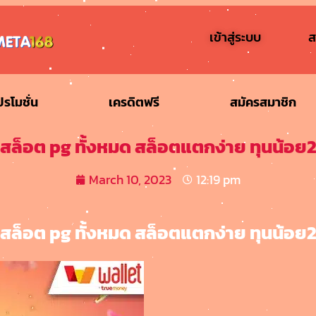
เข้าสู่ระบบ
ส
ปรโมชั่น
เครดิตฟรี
สมัครสมาชิก
บสล็อต pg ทั้งหมด สล็อตแตกง่าย ทุนน้อย
March 10, 2023
12:19 pm
สล็อต pg
ทั้งหมด
สล็อตแตกง่าย ทุนน้อย