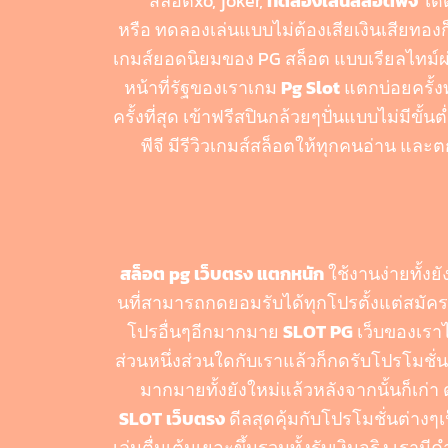
สล็อตxo, joker,
ทดลอง
เล่นสล็อตพีจี
ได้
หรือ ทดลองเล่นแบบไม่ต้องเสียเงินเสียทองก
เกมส์ยอดนิยมของ PG สล็อต แบบเรียลไทม์ผ่า
หน้าที่รัฐของเราเกม
Pg Slot
แตกบ่อยครั้งท
ครั้งที่สุด เข้าฟรีสปินกล้วยๆปั่นแบบไม่มีขั
พีจี มีรีวิวเกมส์สล็อตให้ทุกคนอ่าน แ
สล็อต pg
เว็บ
ตรง แตกหนัก
ใช้งานง่ายทั้งย
นที่สามารถกดยอมรับได้ทุกโปรตั้งแต่สมัครค
โปรอื่นๆอีกมากมาย
SLOT PG
เว็บของเราไ
ส่วนหนึ่งส่วนใดกับเราแล้วก็กดรับโปรโมชั
มากมายทั้งยังใหม่แล้วหลังจากนั้นก็เก
SLOT
เว็บ
ตรง
ดีลสุดคุ้มกับโปรโมชั่นต่างๆเ
เล่นตื่นเต้นเยอะขึ้นรวมทั้งรับเงินจริง เร