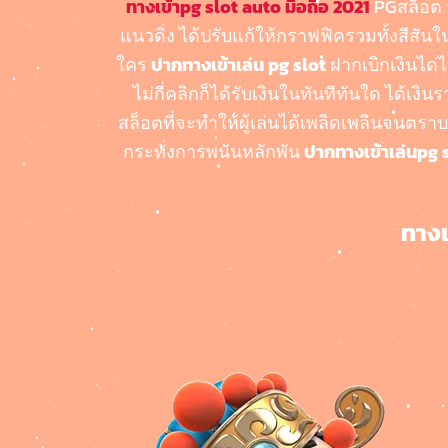
ทางเข้าpg slot auto มือถือ 2021
PGสล็อต ร
แนวดิ่ง ได้ปรับแก้ให้กราฟฟิครวมทั้งสีสัน
ใคร
ปากทางเข้าเล่น pg slot
ฝากเบิกเงินได
ไม่กี่คลิกก็ได้รับเงินในทันทีทันใด ได้เง
สล็อตที่จะทำให้ผู้เล่นได้เพลิดเพลินจนตร
กระทั่งการพนันหลักพัน
ปากทางเข้าเล่นpg 
ทางเ