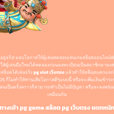
อยู่จริง! มอบโอกาสให้ผู้เล่นทดสอบเล่นเกมสล็อตออนไลน์ฟ
ำให้ผู้เล่นมือใหม่ได้ทดลองก่อนลงทะเบียนเป็นสมาชิกมาล
มสล็อตได้เล่นจริง
pg slot เว็บตรง
แล้วทำให้สล็อตแตกแจกไม่ย
iOS ก็ไม่ทำให้ท่านเสียโอกาสดีๆแบบนี้ หรือจะเพิ่มเงินเข้
ล่นเป็นครั้งคราวก็สามารถทำเป็นไม่มีปัญหา หรือจะลงพนันเย
เหมือนกัน
ทางเข้า pg game สล็อต pg เว็บตรง แตกหนั