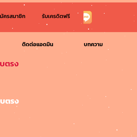
มัครสมาชิก
รับเครดิตฟรี
ติดต่อแอดมิน
บทความ
ว็บตรง
ว็บตรง