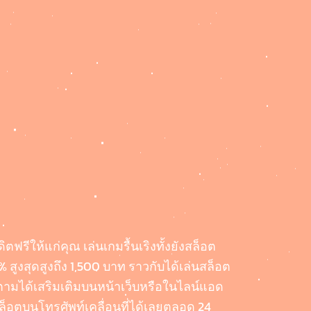
รีให้แก่คุณ เล่นเกมรื้นเริงทั้งยังสล็อต
 สูงสุดสูงถึง 1,500 บาท ราวกับได้เล่นสล็อต
ดตามได้เสริมเติมบนหน้าเว็บหรือในไลน์แอด
็อตบนโทรศัพท์เคลื่อนที่ได้เลยตลอด 24