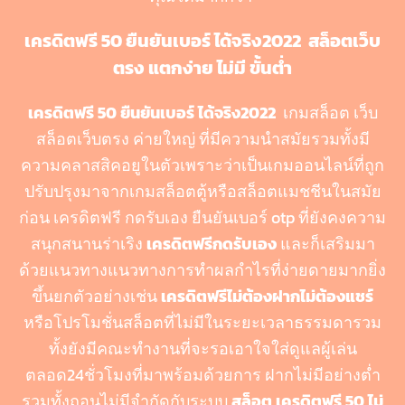
เครดิตฟรี 50 ยืนยันเบอร์ ได้จริง2022 สล็อตเว็บ
ตรง แตกง่าย ไม่มี ขั้นต่ำ
เครดิตฟรี 50 ยืนยันเบอร์ ได้จริง2022
เกมสล็อต เว็บ
สล็อตเว็บตรง ค่ายใหญ่ ที่มีความนำสมัยรวมทั้งมี
ความคลาสสิคอยูในตัวเพราะว่าเป็นเกมออนไลน์ที่ถูก
ปรับปรุงมาจากเกมสล็อตตู้หรือสล็อตแมชชีนในสมัย
ก่อน เครดิตฟรี กดรับเอง ยืนยันเบอร์ otp ที่ยังคงความ
สนุกสนานร่าเริง
เครดิตฟรีกดรับเอง
และก็เสริมมา
ด้วยแนวทางแนวทางการทำผลกำไรที่ง่ายดายมากยิ่ง
ขึ้นยกตัวอย่างเช่น
เครดิตฟรีไม่ต้องฝากไม่ต้องแชร์
หรือโปรโมชั่นสล็อตที่ไม่มีในระยะเวลาธรรมดารวม
ทั้งยังมีคณะทำงานที่จะรอเอาใจใส่ดูแลผู้เล่น
ตลอด24ชั่วโมงที่มาพร้อมด้วยการ ฝากไม่มีอย่างต่ำ
รวมทั้งถอนไม่มีจำกัดกับระบบ
สล็อต เครดิตฟรี 50 ไม่