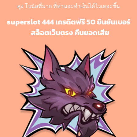
สูง โบนัสที่มาก ที่ท่านจะทำเงินได้ไวเยอะขึ้น
superslot 444 เครดิตฟรี 50 ยืนยันเบอร์
สล็อตเว็บตรง คืนยอดเสีย