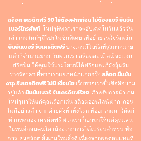
สล็อต เครดิตฟรี 50 ไม่ต้องฝากก่อน ไม่ต้องแชร์ ยืนยัน
เบอร์โทรศัพท์
ใหม่ๆที่พวกเราจะอัปเดตในวันแล้ววัน
เล่า เกมใหม่ๆมีโปรโมชั่นพิเศษ เพื่อยั่วยวนใจนักเล่น
ยืนยันเบอร์ รับเครดิตฟรี
บางเกมมีโบนัสที่สูงมากมาย
แล้วก็จำนวนมากเว็บพวกเรา สล็อตออนไลน์ จะแจก
ฟรีสปิน ให้คุณใช้ประโยชน์ได้ฟรีๆและก็ยังลุ้นรับ
รางวัลฯลฯ ที่พวกเราแจกหนักแจกจริง
สล็อต ยืนยัน
otp รับเครดิตฟรี ไม่มี เงื่อนไข
เว็บพวกเราขึ้นชื่อลือนาม
อยู่แล้ว
ยืนยันเบอร์ รับเครดิตฟรี30
สำหรับการนำเกม
ใหม่ๆมาให้แก่คุณเลือกเล่น สล็อตออนไลน์ ฝาก-ถอน
ไม่มีอย่างต่ำ จากค่ายดังทั่วทั้งโลก ที่ออกเกมมาให้แก่
ท่านทดลอง เครดิตฟรี พวกเราก็เอามาให้แด่คุณเล่น
ในทันทีก่อนคนใด เนื่องจากการได้เปรียบสำหรับเพื่อ
การเล่นสล็อต ยิ่งเกมใหม่ยิ่งดี เนื่องจากผลตอบแทนที่