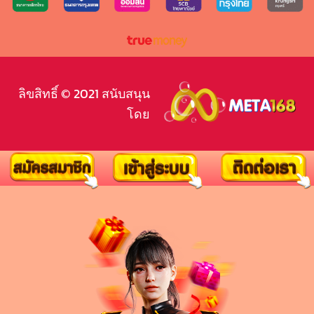
ลิขสิทธิ์ © 2021 สนับสนุน
โดย