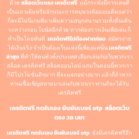
ด้วย
สล็อตเว็บตรง เครดิตฟรี
แม้กระทั่งมีการเล่นที่
เป็นแถวเดิมหรือลักษณะการหมุนวงล้อแบบเดิมแต่ว่า
ก็จะมีไม่นิเกมที่มาเพิ่มความสนุกสนานรวมทั้งตื่นเต้น
ระหว่างรอบ โบนัสอีกด้วย หากต้องการเงินเพื่อเล่น ก็
ทำเป็นโดยทันที
เครดิตฟรีไม่ต้องฝากก่อน
สมัครง่าย
ได้เงินจริง จำเป็นต้องเว็บแห่งนี้เพียงแค่นั้น
เครดิตฟรี
ล่าสุด
ที่ทำให้คนทั่วทั้งประเทศ เลือกเล่นกับเว็บพวกเรา
สล็อต เครดิตฟรี สล็อตออนไลน์ แถมในตอนนี้พวกเรา
ก็มีโปรโมชั่นดีๆมาก ที่จะแจกอย่างมาก แล้วก็ถ้าหาก
ท่านเชื้อเชิญสหายมาเล่นกับพวกเรา ท่านก็จะได้รับ
เครดิตฟรี
เครดิตฟรี กดรับเอง ยืนยันเบอร์ otp สล็อตเว็บ
ตรง วอ เลท
เครดิตฟรี กดรับเอง ยืนยันเบอร์ otp
ยังมีเครดิตฟรีอีก