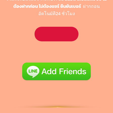
ต้องฝากก่อน ไม่ต้องแชร์ ยืนยันเบอร์
ฝากถอน
อัตโนมัติ24 ชั่วโมง
สมัครสมาชิก