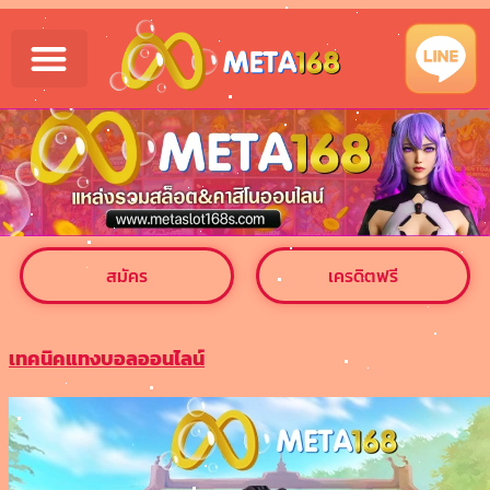
สมัคร
เครดิตฟรี
เทคนิคแทงบอลออนไลน์