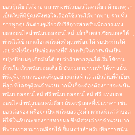
บอลผู้เดียวได้ง่าย แนวทางพนันบอลโดดเดี่ยว ด้วยเหตุว่า
เป็นเว็บที่มีผู้คนพึงพอใจเลือกใช้งานได้มากมาย รวมทั้ง
การพูดคุยกันต่างๆเกี่ยวกับวิธีการสำหรับเพื่อการแทง
บอลออนไลน์ พนันบอลออนไลน์ แล้วก็เหล่าเซียนบอลให้
ท่านได้เข้ามาเลือกพนันดังที่คุณพร้อมได้ รับประกันได้
เลยว่าสิ่งนี้จะเป็นช่องทางที่ดี สำหรับในการพนันเป็น
อย่างยิ่งแน่ๆ เชื่อมั่นได้เลยว่าถ้าหากคุณได้เริ่มใช้งาน
ด้านใน เว็บพนันบอลเต็ง นี้ มันจะสามารถทำให้ท่านนั้น
พินิจพิจารณาบอลเจริญอย่างแน่แท้ แล้วเป็นเว็บที่ดีเยี่ยม
ที่สุด ที่ใครๆผู้คนจำนวนมากนั้นก็จะต้องต้องการจะพนัน
พนันบอลออนไลน์ ฟรี พนันบอลออนไลน์ ฟรี แทงบอล
ออนไลน์ พนันบอลคนเดียว นั้นจะมีบอลที่เป็นราคา เช่น
บอลต่อรอง หรือจะเป็น พนันบอลสูงต่ำ หากแม้แต่ว่าบอล
ที่ใช้ในลัษณะของการทายผล ซึ่งมีส่วนต่างๆจำนวนมาก
ที่พวกเราสามารถเลือกได้ ชี้แนะว่าสำหรับเพื่อการพนัน