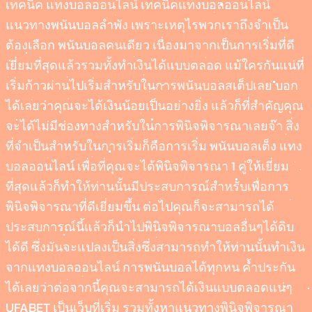
เทคนิค แทงบอลออนไลน์ เทคนิคแทงบอลออนไลน์
แนวทางพนันบอลลำพัง เพราะเหตุไรพวกเราถึงจำเป็น
ต้องเลือก พนันบอลคนเดียว เนื่องมาจากเป็นการเริ่มที่ดี
เยี่ยมที่สุดแล้วรวมทั้งทำเงินได้แบบตลอด แม้ใครกันแน่ที่
เริ่มก้าวผ่านไปเริ่มสำหรับในการพนันบอลสเต็ปเลย บอก
ได้เลยว่าคุณจะได้เงินน้อยเป็นอย่างยิ่ง แล้วก็ที่สำคัญคุณ
จะได้ไม่มีช่องทางสำหรับในการพินิจพิจารณาเลยจ๊า สิ่ง
ที่จำเป็นสำหรับในการเริ่มก็คือการเริ่ม พนันบอลเต็ง แทง
บอลออนไลน์ เพื่อที่คุณจะได้พินิจพิจารณา 1 คู่ให้เยี่ยม
ที่สุดแล้วก็ทำให้ท่านนั้นมีประสบการณ์สำหรับเพื่อการ
พินิจพิจารณาที่ดีเยี่ยมขึ้น ต่อไปคุณก็จะสามารถได้
ประสบการณ์นี้แล้วก็นำไปพินิจพิจารณาบอลอื่นๆได้ดิบ
ได้ดี ซึ่งมันจะแปลงเป็นสิ่งซึ่งสามารถทำให้ท่านนั้นทำเงิน
จากแทงบอลออนไลน์ การพนันบอลได้ทุกหน ค้ำประกัน
ได้เลยว่าต่อจากนี้คุณจะสามารถได้เงินแบบตลอดแน่ๆ
UFABET เป็นเว็บที่เริ่ม รวมทั้งหาแนวทางพินิจพิจารณา