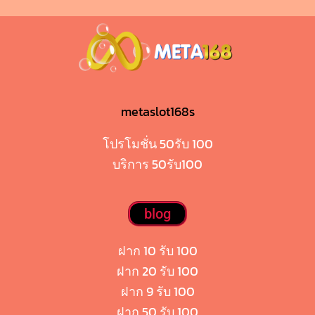
metaslot168s
โปรโมชั่น 50รับ 100
บริการ 50รับ100
blog
ฝาก 10 รับ 100
ฝาก 20 รับ 100
ฝาก 9 รับ 100
ฝาก 50 รับ 100