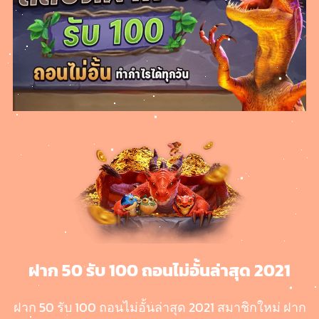
ฝาก 50 รับ 100 ถอนไม่อั้นล่าสุด 2021
ฝาก 50 รับ 100 ถอนไม่อั้นล่าสุด 2021 สมาชิกใหม่ ฝาก