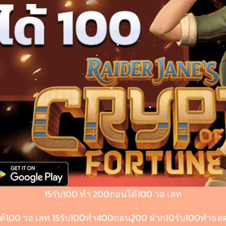
15รับ100 ทํา 200ถอนได้100 วอ เลท
ด้100 วอ เลท 15รับ100ทํา400ถอน200 ฝาก10รับ100ทําย