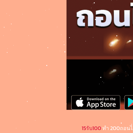
15รับ100
ทํา 200ถอนไ