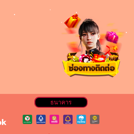
ธนาคาร
ok