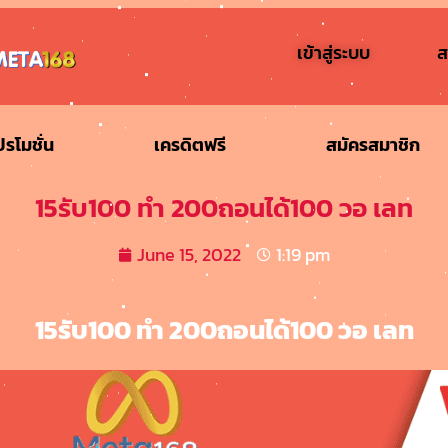
เข้าสู่ระบบ
ส
ปรโมชั่น
เครดิตฟรี
สมัครสมาชิก
15รับ100 ทํา 200ถอนได้100 วอ เลท
June 15, 2022
1:19 pm
15รับ100 ทํา 200ถอนได้100 วอ เลท