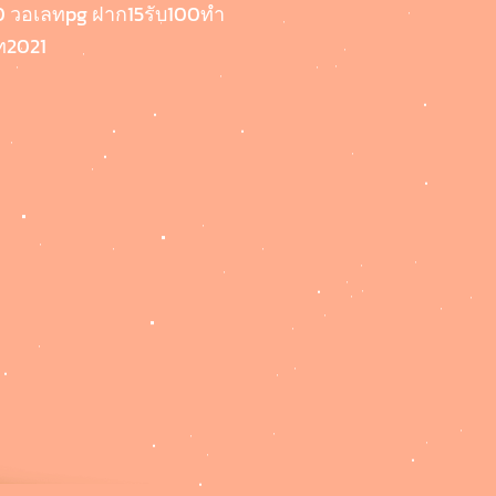
0 วอเลทpg ฝาก15รับ100ทํา
ท2021