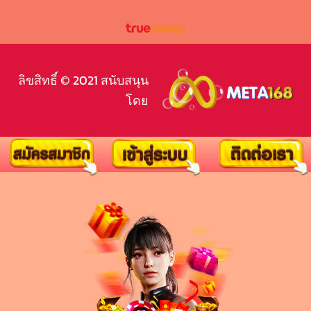
ลิขสิทธิ์ © 2021 สนับสนุน
โดย