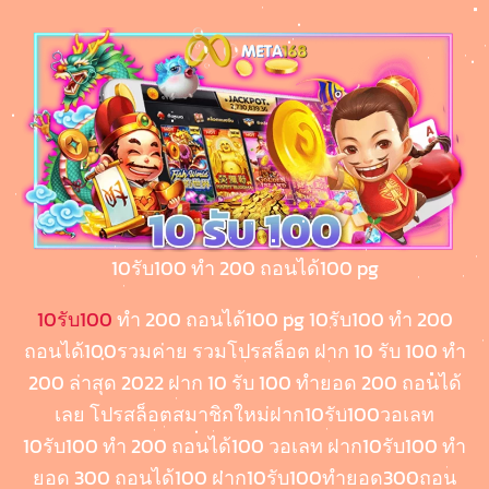
10รับ100 ทํา 200 ถอนได้100 pg
10รับ100
ทํา 200 ถอนได้100 pg 10รับ100 ทํา 200
ถอนได้100รวมค่าย รวมโปรสล็อต ฝาก 10 รับ 100 ทำ
200 ล่าสุด 2022 ฝาก 10 รับ 100 ทำยอด 200 ถอนได้
เลย โปรสล็อตสมาชิกใหม่ฝาก10รับ100วอเลท
10รับ100 ทํา 200 ถอนได้100 วอเลท ฝาก10รับ100 ทํา
ยอด 300 ถอนได้100 ฝาก10รับ100ทํายอด300ถอน